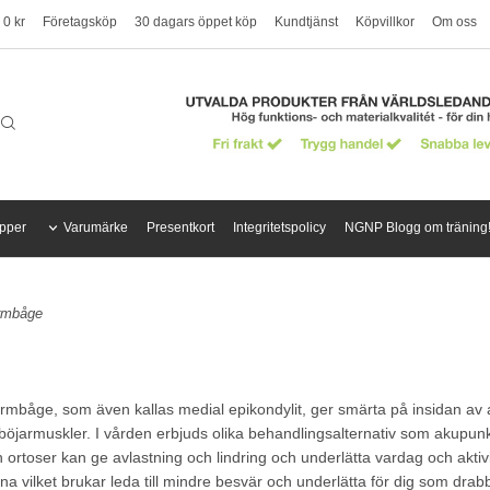
 0 kr
Företagsköp
30 dagars öppet köp
Kundtjänst
Köpvillkor
Om oss
pper
Varumärke
Presentkort
Integritetspolicy
NGNP Blogg om träning
rmbåge
armbåge, som även kallas medial epikondylit, ger smärta på insidan a
böjarmuskler. I vården erbjuds olika behandlingsalternativ som akupunk
ortoser kan ge avlastning och lindring och underlätta vardag och aktivi
 vilket brukar leda till mindre besvär och underlätta för dig som drab