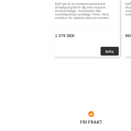
EpiTrain är ett kompressionsstickat
Epi
armbågsskydd för dig med musarm,
sky
tennisarmbåge, muskelvärk eller
Jus
överbelastning i armbåge. Finns i flera
senf
storlekar för optimalt stöd och komfort.
1 279 SEK
96
FRI FRAKT