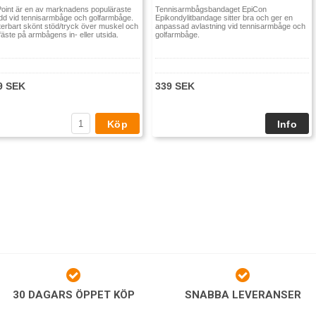
Point är en av marknadens populäraste
Tennisarmbågsbandaget EpiCon
dd vid tennisarmbåge och golfarmbåge.
Epikondylitbandage sitter bra och ger en
terbart skönt stöd/tryck över muskel och
anpassad avlastning vid tennisarmbåge och
äste på armbågens in- eller utsida.
golfarmbåge.
9 SEK
339 SEK
Köp
30 DAGARS ÖPPET KÖP
SNABBA LEVERANSER