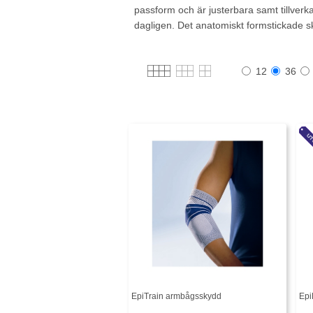
passform och är justerbara samt tillverk
dagligen. Det anatomiskt formstickade sk
12
36
EpiTrain armbågsskydd
Epi