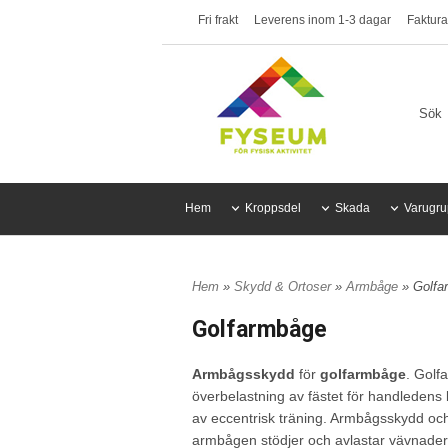
Fri frakt
Leverens inom 1-3 dagar
Faktura
Hem
Kroppsdel
Skada
Varugru
Hem
»
Skydd & Ortoser
»
Armbåge
» Golfa
Golfarmbåge
Armbågsskydd
för
golfarmbåge
. Golf
överbelastning av fästet för handledens 
av eccentrisk träning. Armbågsskydd och 
armbågen stödjer och avlastar vävnaderna