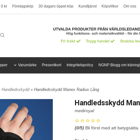
 0 kr
Företagsköp
30 dagars öppet köp
Kundtjänst
Köpvillkor
Om oss
pper
Varumärke
Presentkort
Integritetspolicy
NGNP Blogg om träning
»
Handledsskydd
» Handledsskydd Manex Radius Lång
Handledsskydd Man
mediroyal
(
0
/5)
Bli först med att betygsätta.