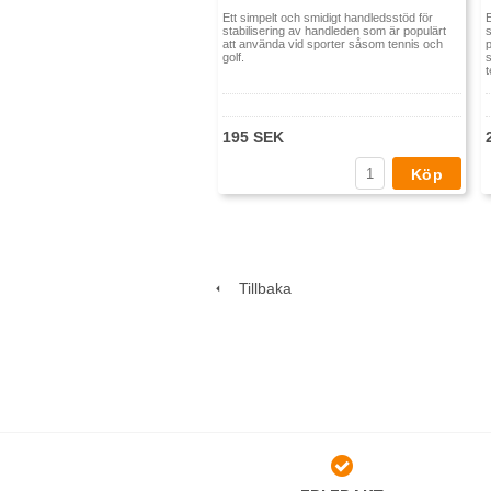
Ett simpelt och smidigt handledsstöd för
stabilisering av handleden som är populärt
s
att använda vid sporter såsom tennis och
golf.
s
195 SEK
Köp
Tillbaka