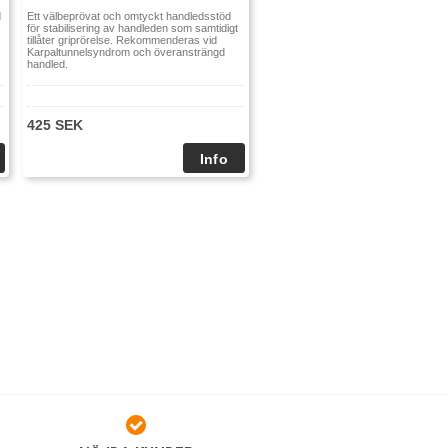
d
Ett välbeprövat och omtyckt handledsstöd
lekar och för höger respektive vänster
för stabilisering av handleden som samtidigt
tillåter griprörelse. Rekommenderas vid
äljer rätt storlek för dig.
Mät omkretsen
Karpaltunnelsyndrom och överansträngd
handled.
lj rätt storlek i tabellen nedan.
425 SEK