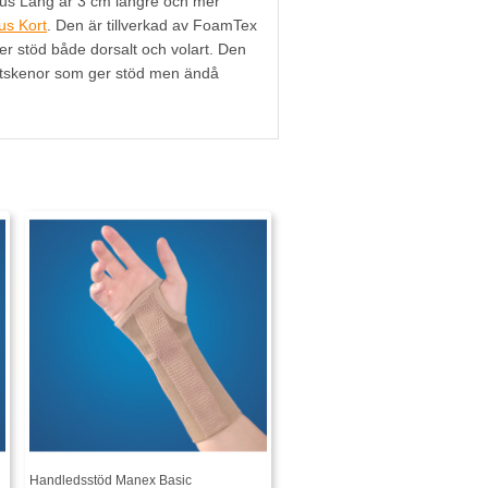
s Lång är 3 cm längre och mer
us Kort
. Den
är
tillverkad av FoamTex
r stöd både dorsalt och volart. Den
astskenor som ger stöd men ändå
gger en stabil aluminiumskena. Ortosen
å D-ringar och en plös i lycra.
n kan användas då ökat behov av
tennisarmbåge då handen bör vila från
rekommenderas vid:
h palmart/volart
lek
Handledsstöd Manex Basic