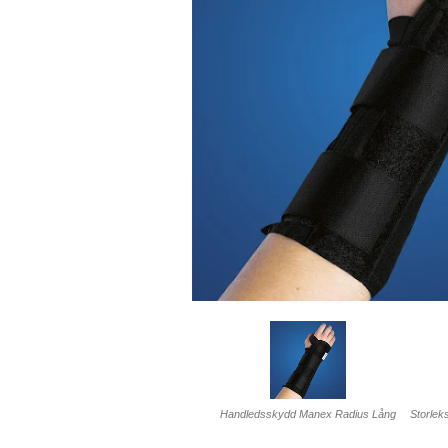
Handledsskydd Manex Radius Lång
Storlek