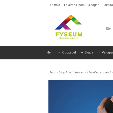
Fri frakt
Leverens inom 1-3 dagar
Faktura
Hem
Kroppsdel
Skada
Varugru
Hem
»
Skydd & Ortoser
»
Handled & hand