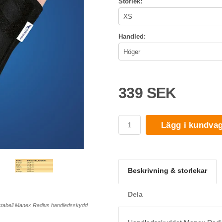
Storlek:
Handled:
339 SEK
Lägg i kundva
Beskrivning & storlekar
Dela
stabell Manex Radius handledsskydd