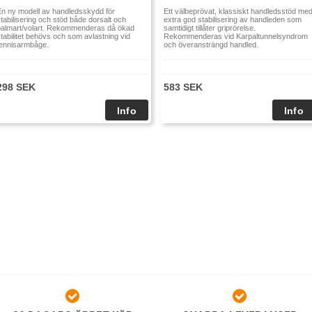
En ny modell av handledsskydd för
Ett välbeprövat, klassiskt handledsstöd me
Manex Radius Lång finns i 5 stor
tabilisering och stöd både dorsalt och
extra god stabilisering av handleden som
palmart/volart. Rekommenderas då ökad
samtidigt tillåter griprörelse.
hand. Se nedan hur du mäter och v
tabilitet behövs och som avlastning vid
Rekommenderas vid Karpaltunnelsyndrom
tennisarmbåge.
och överansträngd handled.
(i centimer) på din handled och vä
298 SEK
583 SEK